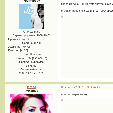
Mrs.Nobody
взяла из одной книги, там светленькую
отредактировано ♥ванильная_девушка♥ 
0
Откуда:
Mars
Зарегистрирован
: 2008-10-02
Приглашений:
0
Сообщений:
11
Уважение:
[+0/-0]
Позитив:
[+1/-0]
Пол:
Женский
Возраст:
37
[1989-06-13]
Провел на форуме:
18 минут
Последний визит:
2008-11-12 21:31:29
Krasa
Поделиться
2008-11-29 02:47:21
Участник
просто понравился)
0