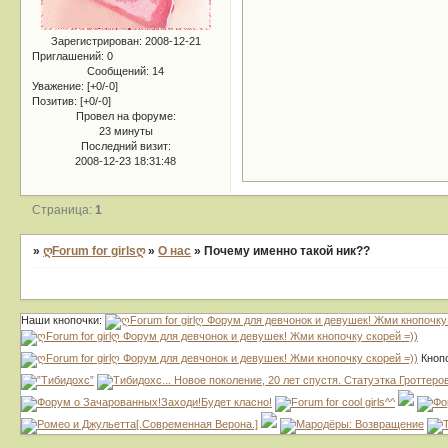
Зарегистрирован
: 2008-12-21
Приглашений:
0
Сообщений:
14
Уважение:
[+0/-0]
Позитив:
[+0/-0]
Провел на форуме:
23 минуты
Последний визит:
2008-12-23 18:31:48
Страница:
1
»
ღForum for girlsღ
»
О нас
»
Почему именно такой ник??
Наши кнопочки:
Кнопо