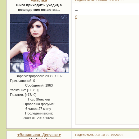
Vikachka
Поделиться
2008-09-26 08:43:35
Шиза приходит и уходит, а
...
последствия остаются....
0
Зарегистрирован
: 2008-09-02
Приглашений:
0
Сообщений:
1963
Уважение:
[+19/-0]
Позитив:
[+17/-0]
Пол:
Женский
Провел на форуме:
6 часов 27 минут
Последний визит:
2009-01-20 09:06:41
♥Ванильная_Девушка♥
Поделиться
2008-10-02 19:24:08