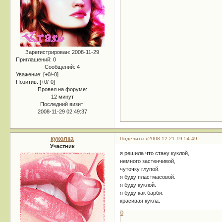
Зарегистрирован
: 2008-11-29
Приглашений:
0
Сообщений:
4
Уважение:
[+0/-0]
Позитив:
[+0/-0]
Провел на форуме:
12 минут
Последний визит:
2008-11-29 02:49:37
куколка
Поделиться
2008-12-21 19:54:49
Участник
я решила что стану куклой,
немного застенчивой,
чуточку глупой.
я буду пластмасовой.
я буду куклой.
я буду как барби.
красивая кукла.
0