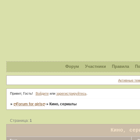
Форум
Участники
Правила
По
Активные те
Привет, Гость!
Войдите
или
зарегистрируйтесь
.
»
ღForum for girlsღ
»
Кино, сериалы
Страница:
1
Кино, сер