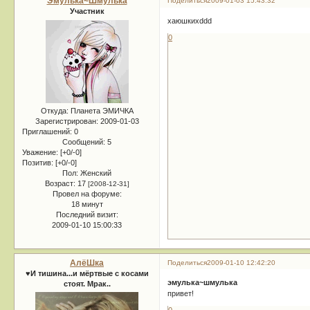
Эмулька~Шмулька
Поделиться
2009-01-03 15:43:32
Участник
хаюшкихddd
0
Откуда:
Планета ЭМИЧКА
Зарегистрирован
: 2009-01-03
Приглашений:
0
Сообщений:
5
Уважение:
[+0/-0]
Позитив:
[+0/-0]
Пол:
Женский
Возраст:
17
[2008-12-31]
Провел на форуме:
18 минут
Последний визит:
2009-01-10 15:00:33
АлёШка
Поделиться
2009-01-10 12:42:20
♥И тишина...и мёртвые с косами
эмулька~шмулька
стоят. Мрак..
привет!