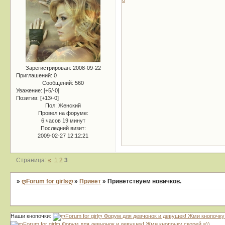
0
Зарегистрирован
: 2008-09-22
Приглашений:
0
Сообщений:
560
Уважение:
[+5/-0]
Позитив:
[+13/-0]
Пол:
Женский
Провел на форуме:
6 часов 19 минут
Последний визит:
2009-02-27 12:12:21
Страница:
«
1
2
3
»
ღForum for girlsღ
»
Привет
»
Приветствуем новичков.
Наши кнопочки: